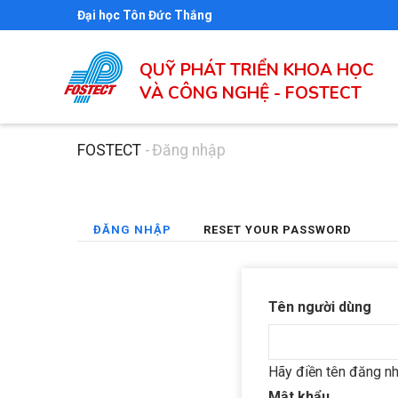
Nhảy
Đại học Tôn Đức Thắng
đến
nội
QUỸ PHÁT TRIỂN KHOA HỌC
dung
VÀ CÔNG NGHỆ - FOSTECT
FOSTECT
-
Đăng nhập
Breadcrumb
(TAB
ĐĂNG NHẬP
RESET YOUR PASSWORD
Primary
HOẠT
tabs
ĐỘNG)
Tên người dùng
Hãy điền tên đăng n
Mật khẩu