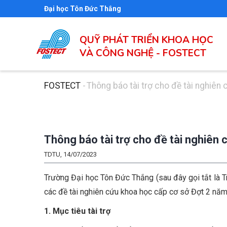
Nhảy
Đại học Tôn Đức Thắng
đến
nội
QUỸ PHÁT TRIỂN KHOA HỌC
dung
VÀ CÔNG NGHỆ - FOSTECT
FOSTECT
-
Thông báo tài trợ cho đề tài nghiê
Breadcrumb
Thông báo tài trợ cho đề tài nghiên
TDTU, 14/07/2023
Trường Đại học Tôn Đức Thắng (sau đây gọi tắt là 
các đề tài nghiên cứu khoa học cấp cơ sở Đợt 2 nă
1. Mục tiêu tài trợ