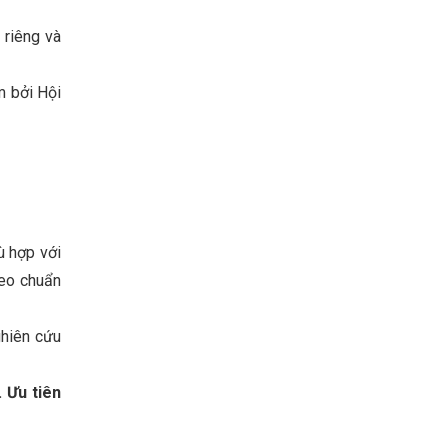
 riêng và
m bởi Hội
ù hợp với
eo chuẩn
ghiên cứu
 Ưu tiên