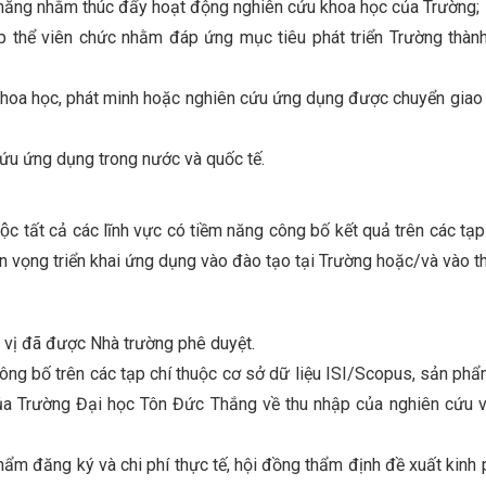
̀m năng nhằm thúc đẩy hoạt động nghiên cứu khoa học của Trường;
 thể viên chức nhằm đáp ứng mục tiêu phát triển Trường thàn
bố khoa học, phát minh hoặc nghiên cứu ứng dụng được chuyển giao
ứu ứng dụng trong nước và quốc tế.
uộc tất cả các lĩnh vực có tiềm năng công bố kết quả trên các tạ
iển vọng triển khai ứng dụng vào đào tạo tại Trường hoặc/và vào th
vị đã được Nhà trường phê duyệt.
ng bố trên các tạp chí thuộc cơ sở dữ liệu ISI/Scopus, sản phẩ
 của Trường Đại học Tôn Đức Thắng về thu nhập của nghiên cứu 
m đăng ký và chi phí thực tế, hội đồng thẩm định đề xuất kinh ph