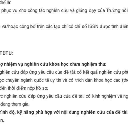
hể là:
ệm…phục vụ cho công tác nghiên cứu và giảng dạy của Trường nói
và/hoặc công bố trên các tạp chí có chỉ số ISSN được tính điể
 TDTU:
 nợ nhiệm vụ nghiên cứu khoa học chưa nghiệm thu;
nghiên cứu đáp ứng yêu cầu của đề tài; có kết quả nghiên cứu ph
c chuyên ngành quốc tế uy tín và có trích dẫn khoa học cao (th
đến thời điểm nộp hồ sơ;
ực nghiên cứu đáp ứng yêu cầu của đề tài, có kinh nghiệm về n
 đang tham gia.
ình độ, kỹ năng phù hợp với nội dung nghiên cứu của đề tài.
n.