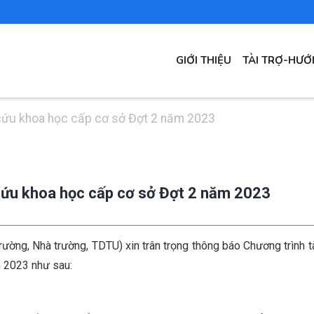
MAIN
GIỚI THIỆU
TÀI TRỢ-HƯ
NAVIGATION
n cứu khoa học cấp cơ sở Đợt 2 năm 2023
 cứu khoa học cấp cơ sở Đợt 2 năm 2023
Trường, Nhà trường, TDTU) xin trân trọng thông báo Chương trình t
m 2023 như sau: