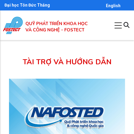
Nhảy
Đại học Tôn Đức Thắng
English
đến
nội
QUỸ PHÁT TRIỂN KHOA HỌC
dung
VÀ CÔNG NGHỆ - FOSTECT
TÀI TRỢ VÀ HƯỚNG DẪN