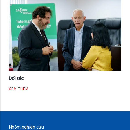
Đối tác
XEM THÊM
Nhóm nghiên cứu