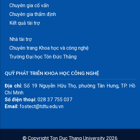
Chuyên gia cố vấn
Chuyên gia thẩm định
Kết quả tài trợ
slot777
slot gacor 4d
slot dana
slot gacor maxwin
Nhà tài trợ
Chuyên trang Khoa học và công nghệ
Trường Đại học Tôn Đức Thắng
QUỸ PHÁT TRIỂN KHOA HỌC CÔNG NGHỆ
Địa chỉ:
Số 19 Nguyễn Hữu Thọ, phường Tân Hưng, TP. Hồ
Chí Minh
Số điện thoại:
028 37 755 037
Email:
fostect@tdtu.edu.vn
© Copyright
Ton Duc Thang University
2026