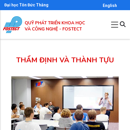
Nhảy
Đại học Tôn Đức Thắng
English
đến
nội
QUỸ PHÁT TRIỂN KHOA HỌC
dung
VÀ CÔNG NGHỆ - FOSTECT
THẨM ĐỊNH VÀ THÀNH TỰU