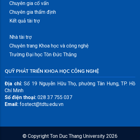
Chuyên gia cố vấn
Chuyên gia thẩm định
Kết quả tài trợ
slot777
slot gacor 4d
slot dana
slot gacor maxwin
Nhà tài trợ
Chuyên trang Khoa học và công nghệ
Trường Đại học Tôn Đức Thắng
QUỸ PHÁT TRIỂN KHOA HỌC CÔNG NGHỆ
Địa chỉ:
Số 19 Nguyễn Hữu Thọ, phường Tân Hưng, TP. Hồ
Chí Minh
Số điện thoại:
028 37 755 037
Email:
fostect@tdtu.edu.vn
© Copyright
Ton Duc Thang University
2026