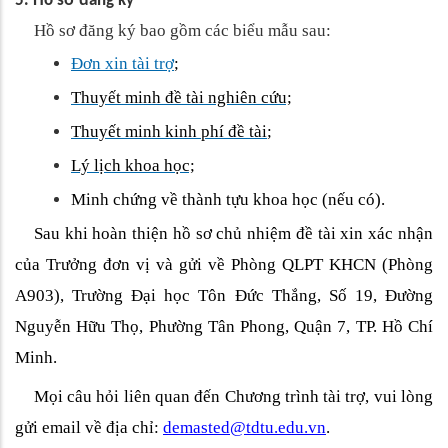
5. Hồ sơ đăng ký
Hồ sơ đăng ký bao gồm các biểu mẫu sau:
Đơn xin tài trợ
;
Thuyết minh đề tài nghiên cứu;
Thuyết minh kinh phí đề tài
;
Lý lịch khoa học;
Minh chứng về thành tựu khoa học (nếu có).
Sau khi hoàn thiện hồ sơ chủ nhiệm đề tài xin xác nhận
của Trưởng đơn vị và gửi về Phòng QLPT KHCN (Phòng
A903), Trường Đại học Tôn Đức Thắng, Số 19, Đường
Nguyễn Hữu Thọ, Phường Tân Phong, Quận 7, TP. Hồ Chí
Minh.
Mọi câu hỏi liên quan đến Chương trình tài trợ, vui lòng
gửi email về địa chỉ:
demasted@tdtu.edu.vn
.