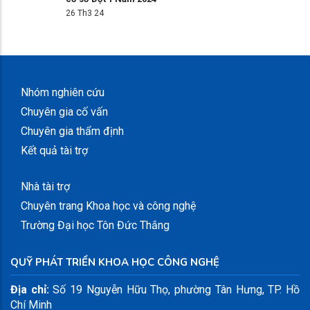
26 Th3 24
Nhóm nghiên cứu
Chuyên gia cố vấn
Chuyên gia thẩm định
Kết quả tài trợ
slot777
slot gacor 4d
slot dana
slot gacor maxwin
Nhà tài trợ
Chuyên trang Khoa học và công nghệ
Trường Đại học Tôn Đức Thắng
QUỸ PHÁT TRIỂN KHOA HỌC CÔNG NGHỆ
Địa chỉ:
Số 19 Nguyễn Hữu Thọ, phường Tân Hưng, TP. Hồ
Chí Minh