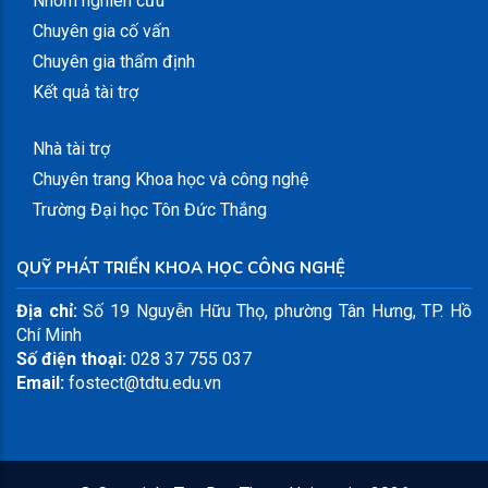
Nhóm nghiên cứu
Chuyên gia cố vấn
Chuyên gia thẩm định
Kết quả tài trợ
slot777
slot gacor 4d
slot dana
slot gacor maxwin
Nhà tài trợ
Chuyên trang Khoa học và công nghệ
Trường Đại học Tôn Đức Thắng
QUỸ PHÁT TRIỂN KHOA HỌC CÔNG NGHỆ
Địa chỉ:
Số 19 Nguyễn Hữu Thọ, phường Tân Hưng, TP. Hồ
Chí Minh
Số điện thoại:
028 37 755 037
Email:
fostect@tdtu.edu.vn